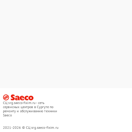
СЦ srg.saeco-fixim.ru - сеть
сервисных центров в Сургуте по
ремонту и обслуживанию техники
Saeco
2021-2026 © СЦ srg.saeco-fixim.ru