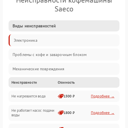
Saeco
Виды неисправностей
Электроника
Проблемы с кофе и заварочным блоком
Механические повреждения
Неисправности
Стоимость
Прочие неисправности
Не нагревается вода
1500 ₽
Подробнее →
Включение и работа
Не работает насос подачи
Проблемы с водой
1800 ₽
Подробнее →
воды
Проблемы с капучинатором и паром