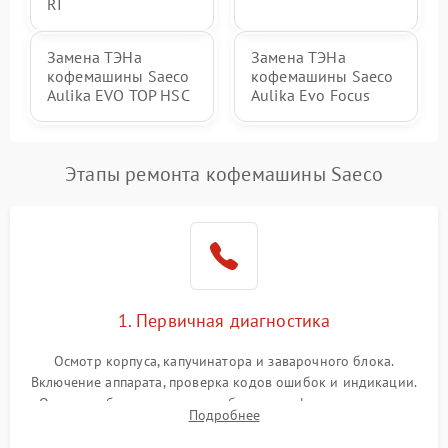
RI
Замена ТЭНа
Замена ТЭНа
кофемашины Saeco
кофемашины Saeco
Aulika EVO TOP HSC
Aulika Evo Focus
Этапы ремонта кофемашины Saeco
1. Первичная диагностика
Осмотр корпуса, капучинатора и заварочного блока.
Включение аппарата, проверка кодов ошибок и индикации.
Оценка работы помпы, термоблока и кофемолки на слух.
Подробнее
Измерение температуры и давления воды для выявления
локализации поломки.