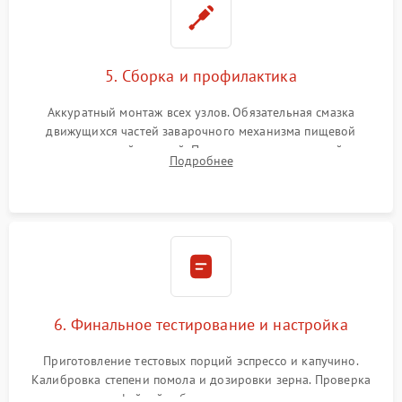
5. Сборка и профилактика
Аккуратный монтаж всех узлов. Обязательная смазка
движущихся частей заварочного механизма пищевой
силиконовой смазкой. Проведение программной
Подробнее
декальцинации и очистки системы от кофейных масел.
Надежная фиксация всех соединений.
6. Финальное тестирование и настройка
Приготовление тестовых порций эспрессо и капучино.
Калибровка степени помола и дозировки зерна. Проверка
плотности кофейной таблетки, температуры напитка и