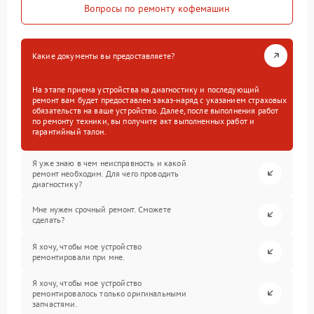
Вопросы по ремонту кофемашин
Какие документы вы предоставляете?
На этапе приема устройства на диагностику и последующий
ремонт вам будет предоставлен заказ-наряд с указанием страховых
обязательств на ваше устройство. Далее, после выполнения работ
по ремонту техники, вы получите акт выполненных работ и
гарантийный талон.
Я уже знаю в чем неисправность и какой
ремонт необходим. Для чего проводить
диагностику?
Мне нужен срочный ремонт. Сможете
сделать?
Я хочу, чтобы мое устройство
ремонтировали при мне.
Я хочу, чтобы мое устройство
ремонтировалось только оригинальными
запчастями.