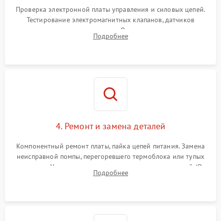
Проверка электронной платы управления и силовых цепей.
Тестирование электромагнитных клапанов, датчиков
температуры и расходомера. Оценка степени износа
Подробнее
жерновов кофемолки, уплотнительных колец гидросистемы
и шестерней редуктора.
4. Ремонт и замена деталей
Компонентный ремонт платы, пайка цепей питания. Замена
неисправной помпы, перегоревшего термоблока или тупых
жерновов. Установка новых силиконовых уплотнителей (O-
Подробнее
ring) и тефлоновых трубок для надежного устранения
протечек.