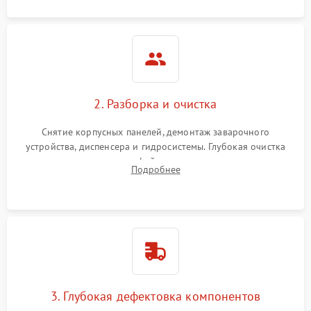
2. Разборка и очистка
Снятие корпусных панелей, демонтаж заварочного
устройства, диспенсера и гидросистемы. Глубокая очистка
внутренних узлов от кофейных масел, жмыха и накипи.
Подробнее
Промывка дренажных каналов и фильтров с использованием
специализированной химии.
3. Глубокая дефектовка компонентов