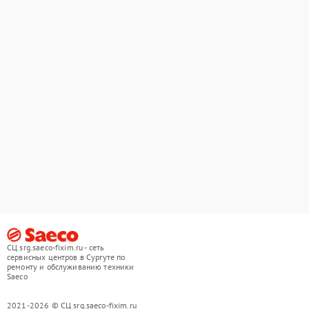
СЦ srg.saeco-fixim.ru - сеть
сервисных центров в Сургуте по
ремонту и обслуживанию техники
Saeco
2021-2026 © СЦ srg.saeco-fixim.ru