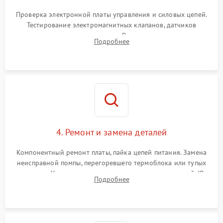
Проверка электронной платы управления и силовых цепей.
Тестирование электромагнитных клапанов, датчиков
температуры и расходомера. Оценка степени износа
Подробнее
жерновов кофемолки, уплотнительных колец гидросистемы
и шестерней редуктора.
4. Ремонт и замена деталей
Компонентный ремонт платы, пайка цепей питания. Замена
неисправной помпы, перегоревшего термоблока или тупых
жерновов. Установка новых силиконовых уплотнителей (O-
Подробнее
ring) и тефлоновых трубок для надежного устранения
протечек.