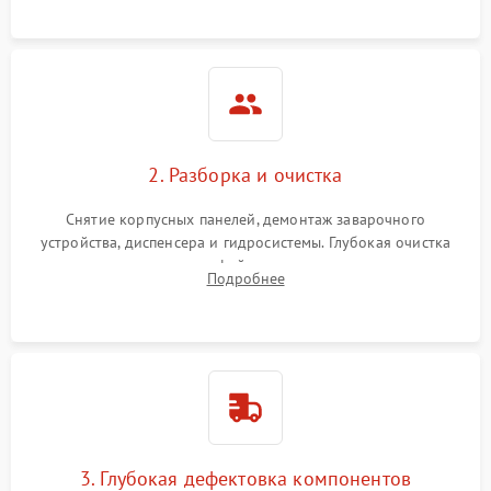
локализации поломки.
2. Разборка и очистка
Снятие корпусных панелей, демонтаж заварочного
устройства, диспенсера и гидросистемы. Глубокая очистка
внутренних узлов от кофейных масел, жмыха и накипи.
Подробнее
Промывка дренажных каналов и фильтров с использованием
специализированной химии.
3. Глубокая дефектовка компонентов