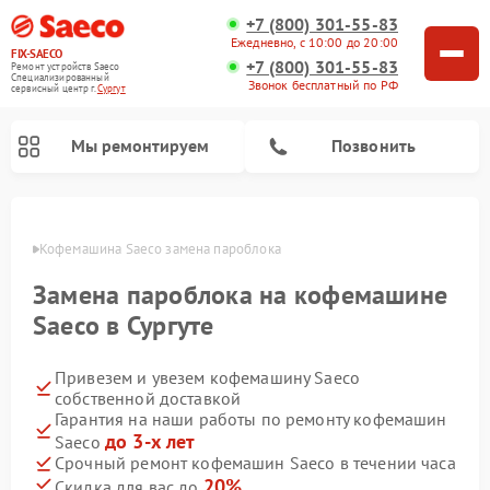
+7 (800) 301-55-83
Ежедневно, с 10:00 до 20:00
FIX-SAECO
+7 (800) 301-55-83
Ремонт устройств Saeco
Специализированный
Звонок бесплатный по РФ
cервисный центр г.
Сургут
Мы ремонтируем
Позвонить
ргуте
Кофемашина Saeco замена пароблока
Замена пароблока на кофемашине
Saeco в Сургуте
Привезем и увезем кофемашину Saeco
собственной доставкой
Гарантия на наши работы по ремонту кофемашин
до 3-х лет
Saeco
Срочный ремонт кофемашин Saeco в течении часа
20%
Скидка для вас до