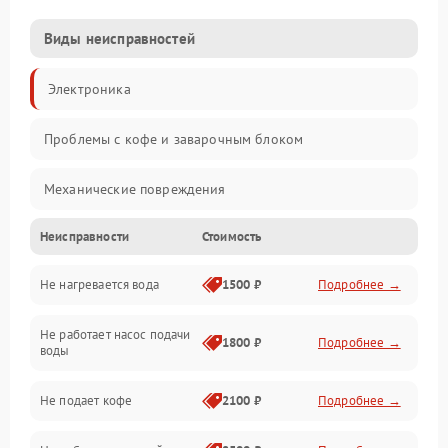
Виды неисправностей
Электроника
Проблемы с кофе и заварочным блоком
Механические повреждения
Неисправности
Стоимость
Прочие неисправности
Не нагревается вода
1500 ₽
Подробнее →
Включение и работа
Не работает насос подачи
Проблемы с водой
1800 ₽
Подробнее →
воды
Проблемы с капучинатором и паром
Не подает кофе
2100 ₽
Подробнее →
Управление и электроника