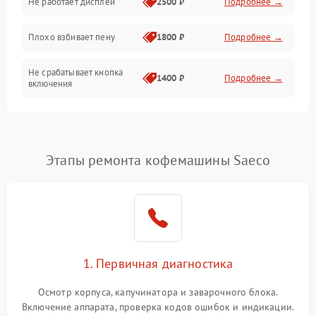
Не работает дисплей
2500 ₽
Подробнее →
Программное обеспечение
Плохо взбивает пену
1800 ₽
Подробнее →
Не срабатывает кнопка
1400 ₽
Подробнее →
включения
Запах гари при работе
1800 ₽
Подробнее →
Постоянные сбои в работе
1500 ₽
Подробнее →
Этапы ремонта кофемашины Saeco
1. Первичная диагностика
Осмотр корпуса, капучинатора и заварочного блока.
Включение аппарата, проверка кодов ошибок и индикации.