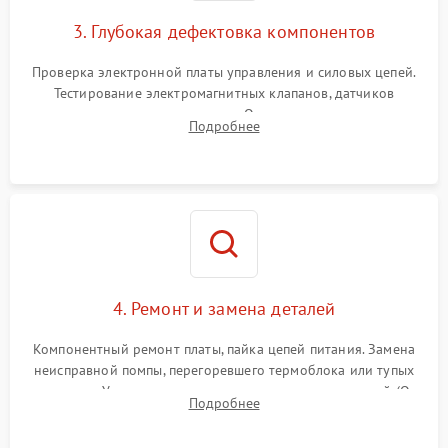
3. Глубокая дефектовка компонентов
Проверка электронной платы управления и силовых цепей.
Тестирование электромагнитных клапанов, датчиков
температуры и расходомера. Оценка степени износа
Подробнее
жерновов кофемолки, уплотнительных колец гидросистемы
и шестерней редуктора.
4. Ремонт и замена деталей
Компонентный ремонт платы, пайка цепей питания. Замена
неисправной помпы, перегоревшего термоблока или тупых
жерновов. Установка новых силиконовых уплотнителей (O-
Подробнее
ring) и тефлоновых трубок для надежного устранения
протечек.