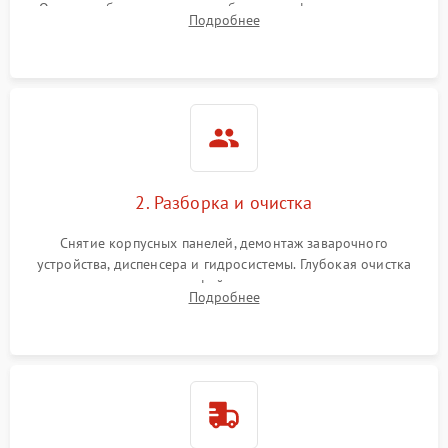
Оценка работы помпы, термоблока и кофемолки на слух.
Подробнее
Измерение температуры и давления воды для выявления
локализации поломки.
2. Разборка и очистка
Снятие корпусных панелей, демонтаж заварочного
устройства, диспенсера и гидросистемы. Глубокая очистка
внутренних узлов от кофейных масел, жмыха и накипи.
Подробнее
Промывка дренажных каналов и фильтров с использованием
специализированной химии.