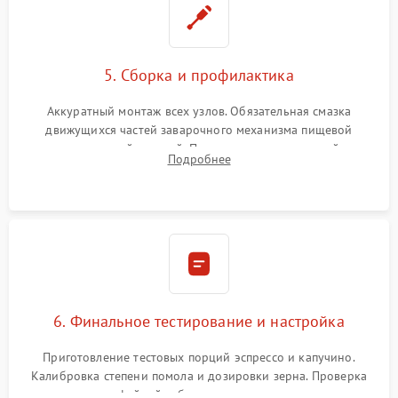
5. Сборка и профилактика
Аккуратный монтаж всех узлов. Обязательная смазка
движущихся частей заварочного механизма пищевой
силиконовой смазкой. Проведение программной
Подробнее
декальцинации и очистки системы от кофейных масел.
Надежная фиксация всех соединений.
6. Финальное тестирование и настройка
Приготовление тестовых порций эспрессо и капучино.
Калибровка степени помола и дозировки зерна. Проверка
плотности кофейной таблетки, температуры напитка и