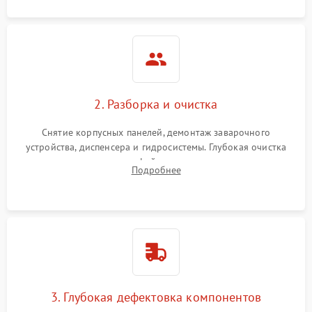
2. Разборка и очистка
Снятие корпусных панелей, демонтаж заварочного
устройства, диспенсера и гидросистемы. Глубокая очистка
внутренних узлов от кофейных масел, жмыха и накипи.
Подробнее
Промывка дренажных каналов и фильтров с использованием
специализированной химии.
3. Глубокая дефектовка компонентов