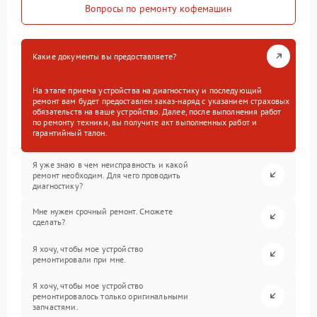
Вопросы по ремонту кофемашин
Какие документы вы предоставляете?
На этапе приема устройства на диагностику и последующий
ремонт вам будет предоставлен заказ-наряд с указанием страховых
обязательств на ваше устройство. Далее, после выполнения работ
по ремонту техники, вы получите акт выполненных работ и
гарантийный талон.
Я уже знаю в чем неисправность и какой
ремонт необходим. Для чего проводить
диагностику?
Мне нужен срочный ремонт. Сможете
сделать?
Я хочу, чтобы мое устройство
ремонтировали при мне.
Я хочу, чтобы мое устройство
ремонтировалось только оригинальными
запчастями.