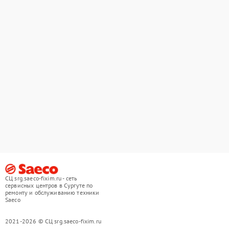
СЦ srg.saeco-fixim.ru - сеть
сервисных центров в Сургуте по
ремонту и обслуживанию техники
Saeco
2021-2026 © СЦ srg.saeco-fixim.ru