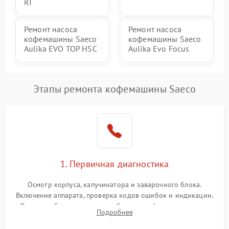
RI
Ремонт насоса
Ремонт насоса
кофемашины Saeco
кофемашины Saeco
Aulika EVO TOP HSC
Aulika Evo Focus
Этапы ремонта кофемашины Saeco
1. Первичная диагностика
Осмотр корпуса, капучинатора и заварочного блока.
Включение аппарата, проверка кодов ошибок и индикации.
Оценка работы помпы, термоблока и кофемолки на слух.
Подробнее
Измерение температуры и давления воды для выявления
локализации поломки.