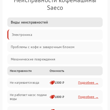
Saeco
Виды неисправностей
Электроника
Проблемы с кофе и заварочным блоком
Механические повреждения
Неисправности
Стоимость
Прочие неисправности
Не нагревается вода
1500 ₽
Подробнее →
Включение и работа
Не работает насос подачи
Проблемы с водой
1800 ₽
Подробнее →
воды
Проблемы с капучинатором и паром