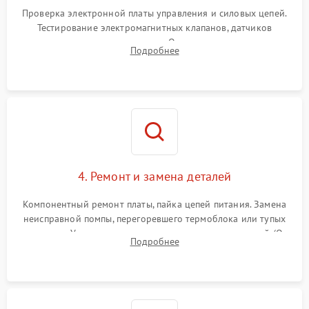
Проверка электронной платы управления и силовых цепей.
Тестирование электромагнитных клапанов, датчиков
температуры и расходомера. Оценка степени износа
Подробнее
жерновов кофемолки, уплотнительных колец гидросистемы
и шестерней редуктора.
4. Ремонт и замена деталей
Компонентный ремонт платы, пайка цепей питания. Замена
неисправной помпы, перегоревшего термоблока или тупых
жерновов. Установка новых силиконовых уплотнителей (O-
Подробнее
ring) и тефлоновых трубок для надежного устранения
протечек.