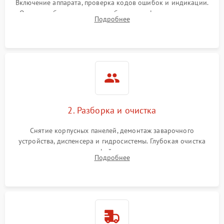
Включение аппарата, проверка кодов ошибок и индикации.
Оценка работы помпы, термоблока и кофемолки на слух.
Подробнее
Измерение температуры и давления воды для выявления
локализации поломки.
2. Разборка и очистка
Снятие корпусных панелей, демонтаж заварочного
устройства, диспенсера и гидросистемы. Глубокая очистка
внутренних узлов от кофейных масел, жмыха и накипи.
Подробнее
Промывка дренажных каналов и фильтров с использованием
специализированной химии.