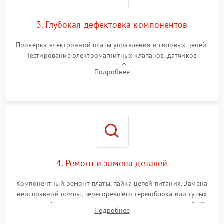
3. Глубокая дефектовка компонентов
Проверка электронной платы управления и силовых цепей.
Тестирование электромагнитных клапанов, датчиков
температуры и расходомера. Оценка степени износа
Подробнее
жерновов кофемолки, уплотнительных колец гидросистемы
и шестерней редуктора.
4. Ремонт и замена деталей
Компонентный ремонт платы, пайка цепей питания. Замена
неисправной помпы, перегоревшего термоблока или тупых
жерновов. Установка новых силиконовых уплотнителей (O-
Подробнее
ring) и тефлоновых трубок для надежного устранения