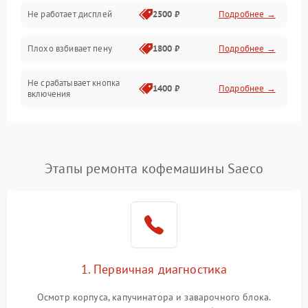
Управление и электроника
Не работает дисплей
2500 ₽
Подробнее →
Программное обеспечение
Плохо взбивает пену
1800 ₽
Подробнее →
Не срабатывает кнопка
1400 ₽
Подробнее →
включения
Запах гари при работе
1800 ₽
Подробнее →
Постоянные сбои в работе
1500 ₽
Подробнее →
Этапы ремонта кофемашины Saeco
1. Первичная диагностика
Осмотр корпуса, капучинатора и заварочного блока.