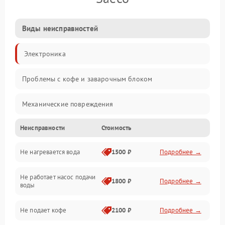
Виды неисправностей
Электроника
Проблемы с кофе и заварочным блоком
Механические повреждения
Неисправности
Стоимость
Прочие неисправности
Не нагревается вода
1500 ₽
Подробнее →
Включение и работа
Не работает насос подачи
Проблемы с водой
1800 ₽
Подробнее →
воды
Проблемы с капучинатором и паром
Не подает кофе
2100 ₽
Подробнее →