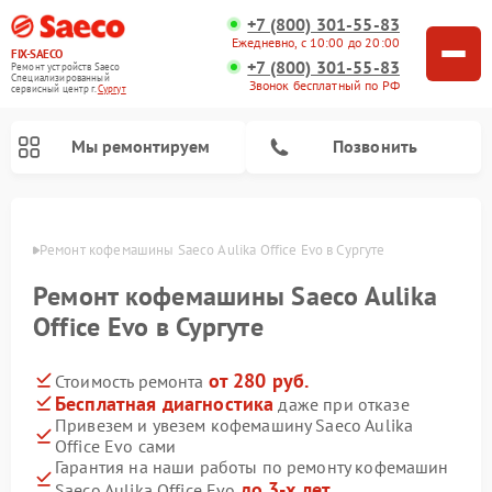
+7 (800) 301-55-83
Ежедневно, с 10:00 до 20:00
FIX-SAECO
+7 (800) 301-55-83
Ремонт устройств Saeco
Специализированный
Звонок бесплатный по РФ
cервисный центр г.
Сургут
Мы ремонтируем
Позвонить
ргуте
Ремонт кофемашины Saeco Aulika Office Evo в Сургуте
Ремонт кофемашины Saeco Aulika
Office Evo в Сургуте
от 280 руб.
Стоимость ремонта
Бесплатная диагностика
даже при отказе
Привезем и увезем кофемашину Saeco Aulika
Office Evo сами
Гарантия на наши работы по ремонту кофемашин
до 3-х лет
Saeco Aulika Office Evo