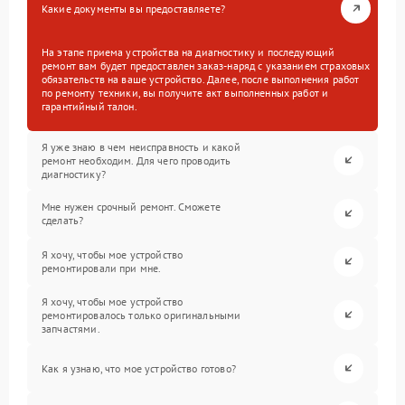
Какие документы вы предоставляете?
На этапе приема устройства на диагностику и последующий
ремонт вам будет предоставлен заказ-наряд с указанием страховых
обязательств на ваше устройство. Далее, после выполнения работ
по ремонту техники, вы получите акт выполненных работ и
гарантийный талон.
Я уже знаю в чем неисправность и какой
ремонт необходим. Для чего проводить
диагностику?
Мне нужен срочный ремонт. Сможете
сделать?
Я хочу, чтобы мое устройство
ремонтировали при мне.
Я хочу, чтобы мое устройство
ремонтировалось только оригинальными
запчастями.
Как я узнаю, что мое устройство готово?